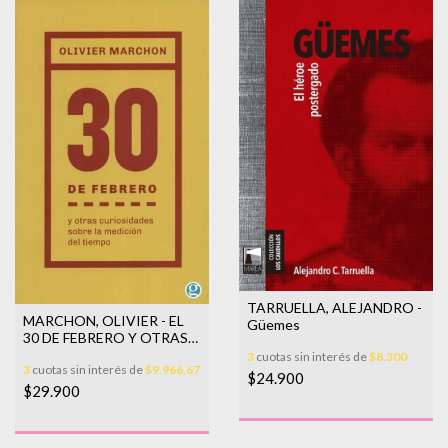
TARRUELLA, ALEJANDRO -
MARCHON, OLIVIER - EL
Güemes
30 DE FEBRERO Y OTRAS
CURIOSIDADES SOBRE
3
cuotas sin interés de
$8.300
3
cuotas sin interés de
$9.966,67
$24.900
$29.900