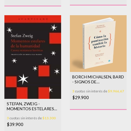
BORCH MICHALSEN, BARD
- SIGNOS DE
CIVILIZACIÓN
3
cuotas sin interés de
$9.966,67
$29.900
STEFAN, ZWEIG -
MOMENTOS ESTELARES
DE LA HUMANIDAD (NE)
3
cuotas sin interés de
$13.300
$39.900