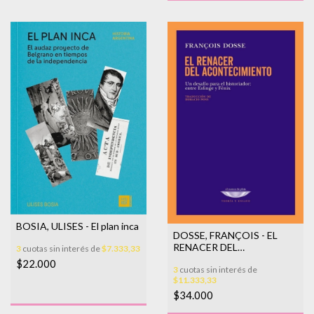
BOSIA, ULISES - El plan inca
DOSSE, FRANÇOIS - EL
RENACER DEL
3
cuotas sin interés de
$7.333,33
ACONTECIMIENTO
$22.000
3
cuotas sin interés de
$11.333,33
$34.000