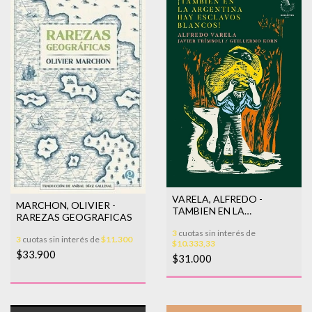
VARELA, ALFREDO -
MARCHON, OLIVIER -
TAMBIEN EN LA
RAREZAS GEOGRAFICAS
ARGENTINA HAY
3
cuotas sin interés de
ESCLAVOS BLANCOS
3
cuotas sin interés de
$11.300
$10.333,33
$33.900
$31.000