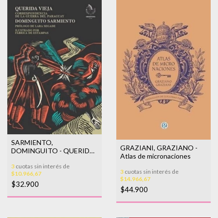
SARMIENTO,
GRAZIANI, GRAZIANO -
DOMINGUITO - QUERIDA
Atlas de micronaciones
VIEJA
3
cuotas sin interés de
3
cuotas sin interés de
$10.966,67
$14.966,67
$32.900
$44.900