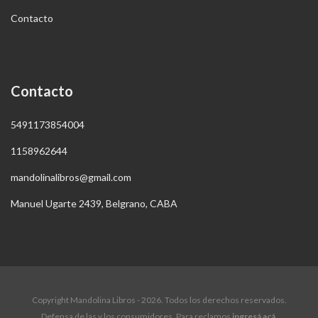
Contacto
Contacto
5491173854004
1158962644
mandolinalibros@gmail.com
Manuel Ugarte 2439, Belgrano, CABA
Copyright Mandolina Libros - 2026. Todos los derechos reservados.
Defensa de las y los consumidores. Para reclamos
ingresá acá.