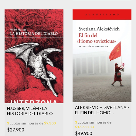
ALEKSIEVICH, SVETLANA -
FLUSSER, VILÉM - LA
EL FIN DEL HOMO
HISTORIA DEL DIABLO
SOVIETICUS (NE)
3
cuotas sin interés de
3
cuotas sin interés de
$9.300
$16.633,33
$27.900
$49.900