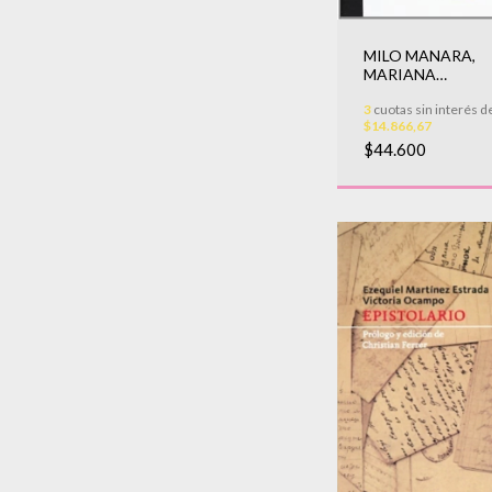
MILO MANARA,
MARIANA
ALCOFORADO -
3
cuotas sin interés d
CARTAS DE LA M
$14.866,67
PORTUGUESA
$44.600