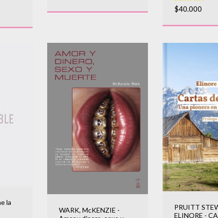
$40.000
e la
PRUITT STE
WARK, McKENZIE -
ELINORE - C