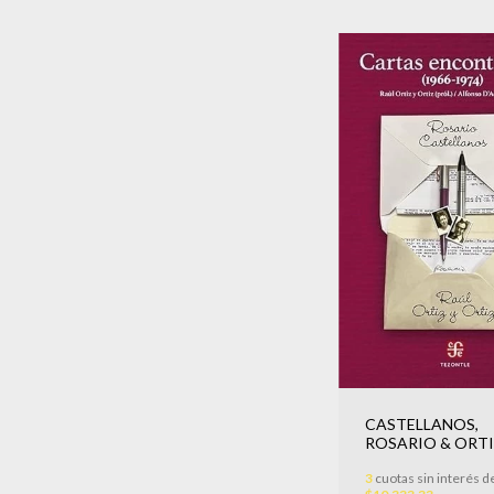
CASTELLANOS,
ROSARIO & ORTI
ORTIZ, RAÚL - Ca
3
cuotas sin interés d
encontradas (196