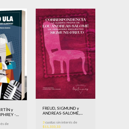
FREUD, SIGMUND y
RTÍN y
ANDREAS-SALOMÉ,
MPHREY -
LOU - La alegría propia de
3
cuotas sin interés de
un verdadero encuentro
rés de
$11.333,33