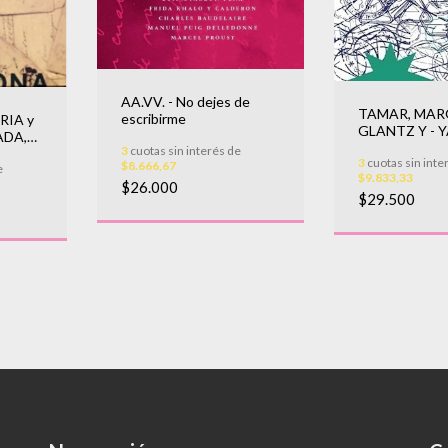
AA.VV. - No dejes de
TAMAR, MA
escribirme
RIA y
GLANTZ Y - Y
ADA,
LLEGARA
3
cuotas sin interés de
lario
3
cuotas sin inte
$8.666,67
e
$9.833,33
$26.000
$29.500