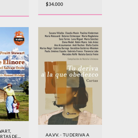
$34.000
WART,
AA.VV. - TU DERIVA A
ARTAS DE