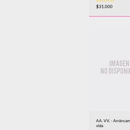
$10.333,33
$31.000
AA. VV. - Arráncam
vida