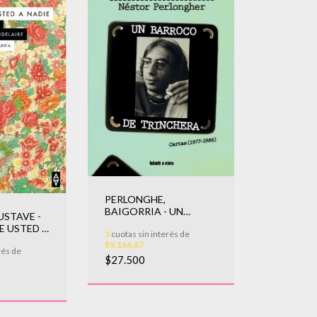
PERLONGHE,
BAIGORRIA - UN
USTAVE -
BARROCO DE
E USTED A
3
cuotas sin interés de
TRINCHERA
$9.166,67
rés de
$27.500