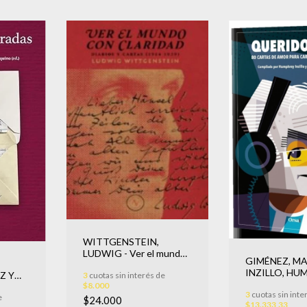
WITTGENSTEIN,
LUDWIG - Ver el mundo
GIMÉNEZ, MA
con claridad
INZILLO, HU
Z Y
3
cuotas sin interés de
Querido Ula
$8.000
rtas
3
cuotas sin inte
e
6-1974)
$24.000
$13.333,33