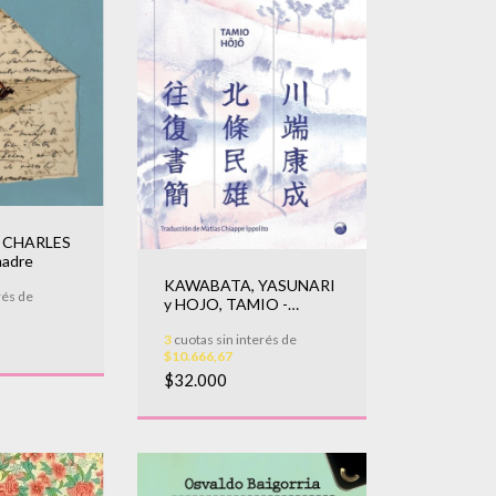
 CHARLES
madre
KAWABATA, YASUNARI
rés de
y HOJO, TAMIO -
Correspondencia. 1935-
3
cuotas sin interés de
1937
$10.666,67
$32.000