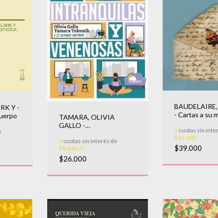
BAUDELAIRE,
RK Y -
- Cartas a su 
cuerpo
TAMARA, OLIVIA
GALLO -
3
cuotas sin inte
e
INTRANQUILAS Y
$13.000
3
cuotas sin interés de
VENENOSAS
$39.000
$8.666,67
$26.000