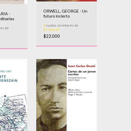
ORWELL, GEORGE - Un
RIA -
futuro incierto
dinarias
3
cuotas sin interés de
rés de
$7.333,33
$22.000