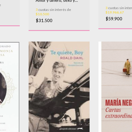
Amor y dinero, sexo y
ELINORE
muerte
e
3
cuotas sin inte
3
cuotas sin interés de
$19.966,67
$10.500
$59.900
$31.500