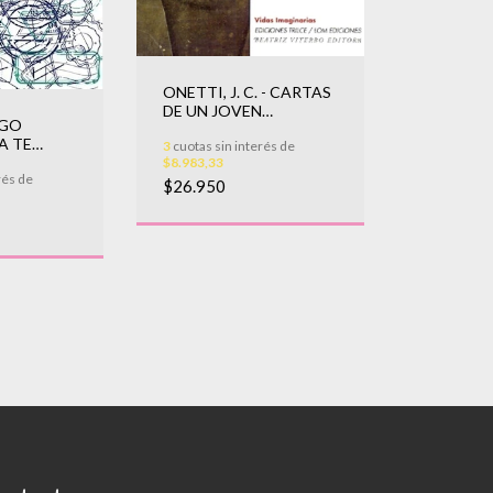
ONETTI, J. C. - CARTAS
DE UN JOVEN
RGO
ESCRITOR
A TE
3
cuotas sin interés de
$8.983,33
rés de
$26.950