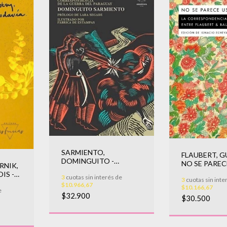
SARMIENTO,
FLAUBERT, G
DOMINGUITO -
NO SE PAREC
RNIK,
QUERIDA VIEJA
NADIE
IS -
3
cuotas sin interés de
3
cuotas sin inte
DAVIA
$10.966,67
$10.166,67
e
$32.900
$30.500