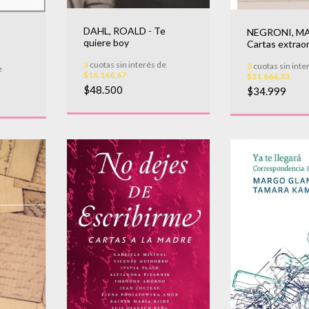
DAHL, ROALD - Te
NEGRONI, MA
quiere boy
Cartas extraor
3
cuotas sin interés de
3
cuotas sin inte
e
ONJA
$16.166,67
$11.666,33
$48.500
$34.999