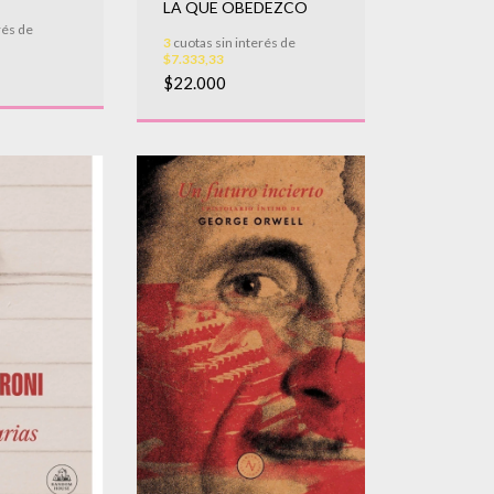
LA QUE OBEDEZCO
rés de
3
cuotas sin interés de
$7.333,33
$22.000