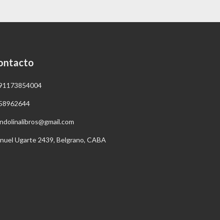
ontacto
91173854004
58962644
ndolinalibros@gmail.com
nuel Ugarte 2439, Belgrano, CABA