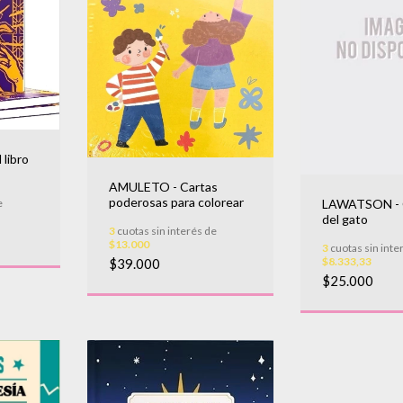
libro
AMULETO - Cartas
poderosas para colorear
LAWATSON - 
e
del gato
3
cuotas sin interés de
$13.000
3
cuotas sin inte
$8.333,33
$39.000
$25.000