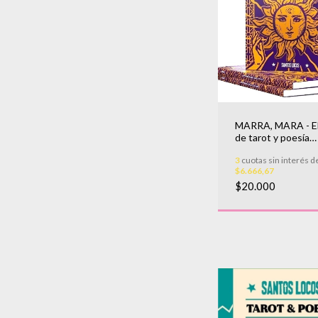
MARRA, MARA - El 
de tarot y poesía
ilustrado
3
cuotas sin interés d
$6.666,67
$20.000