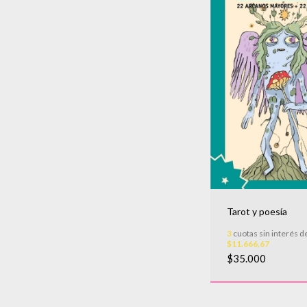
Tarot y poesía
3
cuotas sin interés d
$11.666,67
$35.000