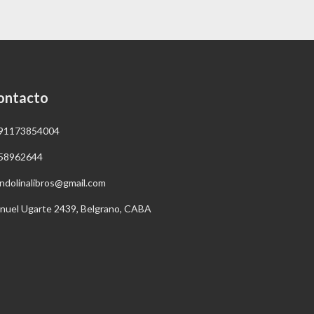
ontacto
91173854004
58962644
ndolinalibros@gmail.com
nuel Ugarte 2439, Belgrano, CABA