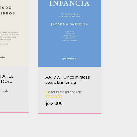
PA - EL
AA. VV. - Cinco miradas
 LOS
sobre la infancia
rés de
3
cuotas sin interés de
$7.333,33
$22.000