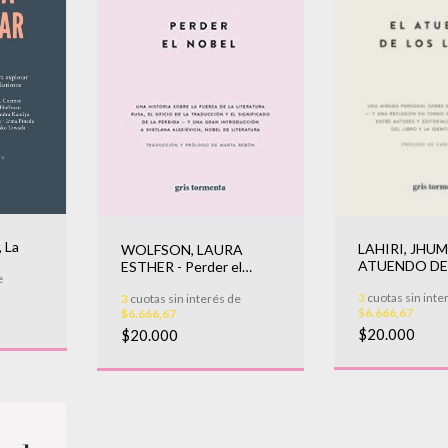
, La
LAHIRI, JHUM
WOLFSON, LAURA
ATUENDO DE
ESTHER - Perder el
e
LIBROS
Nobel
3
cuotas sin inte
3
cuotas sin interés de
$6.666,67
$6.666,67
$20.000
$20.000