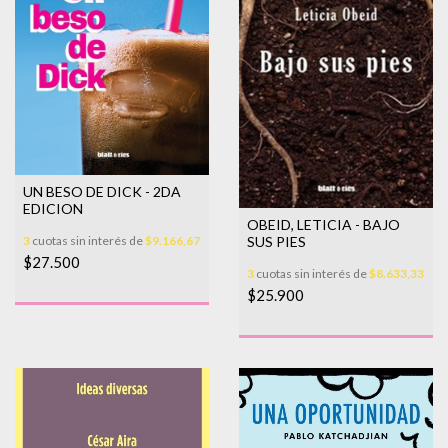
UN BESO DE DICK - 2DA
EDICION
OBEID, LETICIA - BAJO
SUS PIES
3
cuotas sin interés de
$9.166,67
$27.500
3
cuotas sin interés de
$8.633,33
$25.900