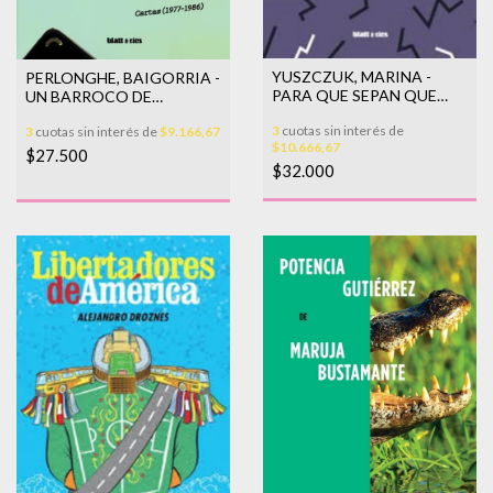
YUSZCZUK, MARINA -
PERLONGHE, BAIGORRIA -
PARA QUE SEPAN QUE
UN BARROCO DE
VINIMOS
TRINCHERA
3
cuotas sin interés de
3
cuotas sin interés de
$9.166,67
$10.666,67
$27.500
$32.000