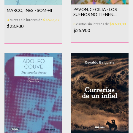
PAVON, CECILIA - LOS
MARCO, INES - SOM-HI
SUENOS NO TIENEN
COPYRIGHT- 2DA
3
cuotas sin interés de
$7.966,67
3
cuotas sin interés de
$8.633,33
EDICION
$23.900
$25.900