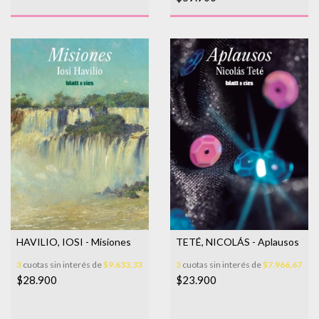
HAVILIO, IOSI - Misiones
TETÉ, NICOLÁS - Aplausos
3
cuotas sin interés de
$9.633,33
3
cuotas sin interés de
$7.966,67
$28.900
$23.900