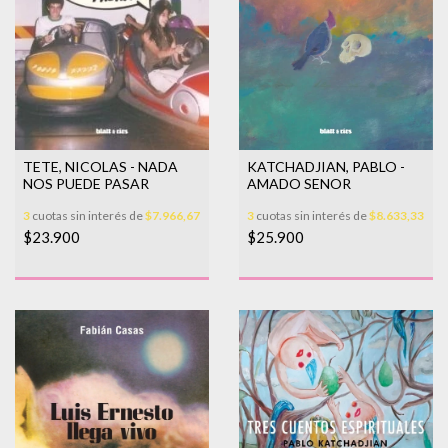
TETE, NICOLAS - NADA
KATCHADJIAN, PABLO -
NOS PUEDE PASAR
AMADO SENOR
3
cuotas sin interés de
$7.966,67
3
cuotas sin interés de
$8.633,33
$23.900
$25.900