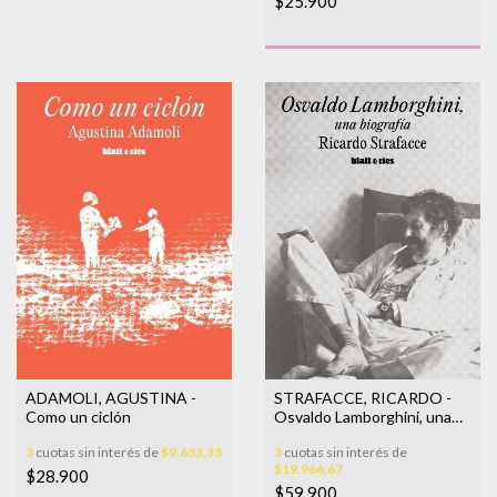
$25.900
STRAFACCE, RICARDO -
ADAMOLI, AGUSTINA -
Osvaldo Lamborghini, una
Como un ciclón
biografía
3
cuotas sin interés de
3
cuotas sin interés de
$9.633,33
$19.966,67
$28.900
$59.900