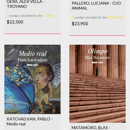
GERA, ALEX VELLA -
PALLERO, LUCIANA - OJO
TROYANO
ANIMAL
3
cuotas sin interés de
$7.500
3
cuotas sin interés de
$7.966,67
$22.500
$23.900
KATCHADJIAN, PABLO -
Medio real
MATAMORO, BLAS -