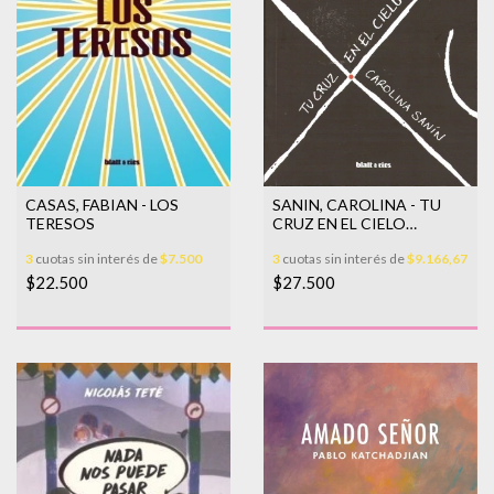
SANIN, CAROLINA - TU
CASAS, FABIAN - LOS
CRUZ EN EL CIELO
TERESOS
DESIERTO
3
cuotas sin interés de
$9.166,67
3
cuotas sin interés de
$7.500
$27.500
$22.500