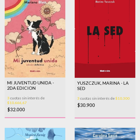
MI JUVENTUD UNIDA -
YUSZCZUK, MARINA - LA
2DA EDICION
SED
3
cuotas sin interés de
3
cuotas sin interés de
$10.300
$10.666,67
$30.900
$32.000