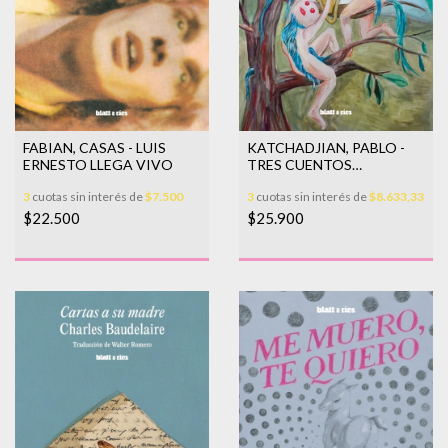
FABIAN, CASAS - LUIS
KATCHADJIAN, PABLO -
ERNESTO LLEGA VIVO
TRES CUENTOS
ESPIRITUALES
3
cuotas sin interés de
$7.500
3
cuotas sin interés de
$8.633,33
$22.500
$25.900