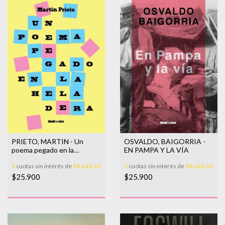
PRIETO, MARTIN - Un
OSVALDO, BAIGORRIA -
poema pegado en la
EN PAMPA Y LA VÍA
heladera
3
cuotas sin interés de
$8.633,33
3
cuotas sin interés de
$8.633,33
$25.900
$25.900