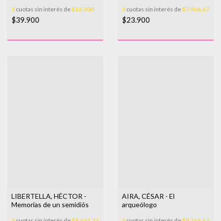
3
cuotas sin interés de
$13.300
3
cuotas sin interés de
$7.966,67
$39.900
$23.900
LIBERTELLA, HÉCTOR -
AIRA, CÉSAR - El
Memorias de un semidiós
arqueólogo
3
cuotas sin interés de
$8.633,33
3
cuotas sin interés de
$9.166,67