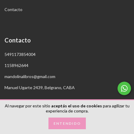
Contacto
Contacto
5491173854004
1158962644
mandolinalibros@gmail.com
Manuel Ugarte 2439, Belgrano, CABA
Al navegar por este sitio
aceptás el uso de cookies
para agilizar tu
experiencia de compra.
ENTENDIDO
Copyright Mandolina Libros - 2026. Todos los derechos reservados.