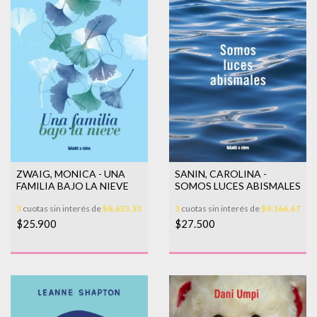
SANIN, CAROLINA -
ZWAIG, MONICA - UNA
SOMOS LUCES ABISMALES
FAMILIA BAJO LA NIEVE
3
cuotas sin interés de
$9.166,67
3
cuotas sin interés de
$8.633,33
$27.500
$25.900