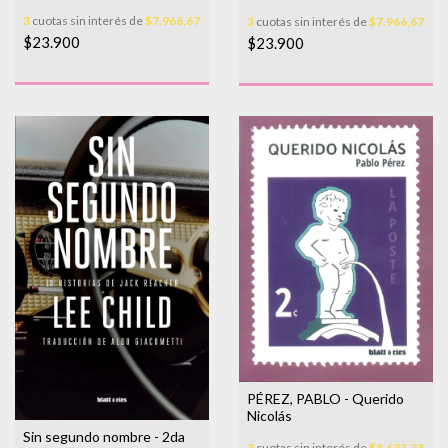
Buenos Aires
3
cuotas sin interés de
$7.966,67
3
cuotas sin interés de
$7.966,67
$23.900
$23.900
PÉREZ, PABLO - Querido
Nicolás
Sin segundo nombre - 2da
3
cuotas sin interés de
$8.633,33