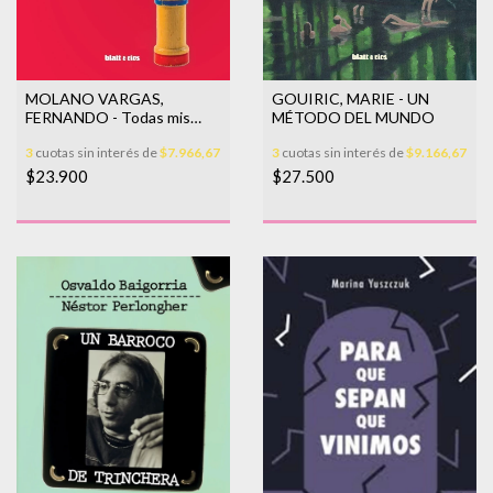
MOLANO VARGAS,
GOUIRIC, MARIE - UN
FERNANDO - Todas mis
MÉTODO DEL MUNDO
cosas en tus bolsillos
3
cuotas sin interés de
$7.966,67
3
cuotas sin interés de
$9.166,67
$23.900
$27.500