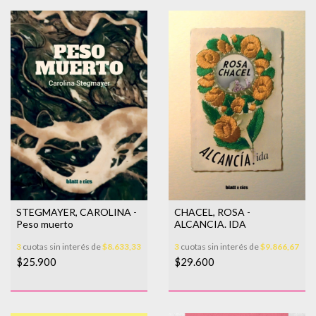
CHACEL, ROSA -
STEGMAYER, CAROLINA -
ALCANCIA. IDA
Peso muerto
3
cuotas sin interés de
$9.866,67
3
cuotas sin interés de
$8.633,33
$29.600
$25.900