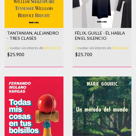
TANTANIAN, ALEJANDRO
FÉLIX, GUILLE - ÉL HABLA
- TRES CLASES
EN EL SILENCIO
3
cuotas sin interés de
$8.633,33
3
cuotas sin interés de
$8.566,67
$25.900
$25.700