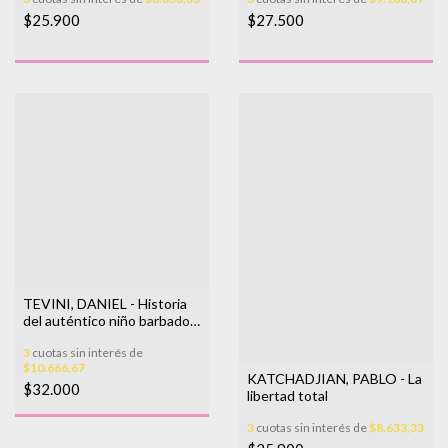
$25.900
$27.500
TEVINI, DANIEL - Historia
del auténtico niño barbado
de la China
3
cuotas sin interés de
$10.666,67
KATCHADJIAN, PABLO - La
$32.000
libertad total
3
cuotas sin interés de
$8.633,33