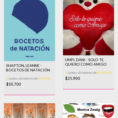
UMPI, DANI - SOLO TE
QUIERO COMO AMIGO
SHAPTON, LEANNE -
BOCETOS DE NATACIÓN
3
cuotas sin interés de
$8.633,33
$25.900
3
cuotas sin interés de
$16.900
$50.700