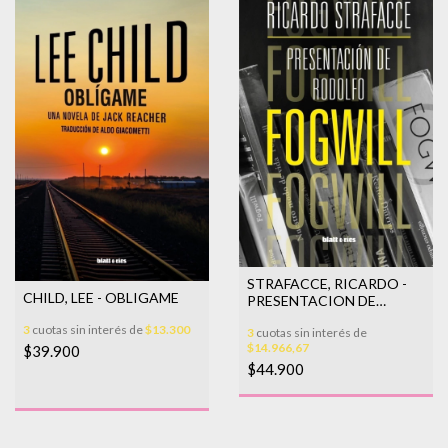
STRAFACCE, RICARDO -
CHILD, LEE - OBLIGAME
PRESENTACION DE
RODOLFO FOGWILL
3
cuotas sin interés de
$13.300
3
cuotas sin interés de
$14.966,67
$39.900
$44.900