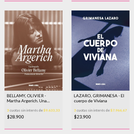
BELLAMY, OLIVIER -
LAZARO, GRIMANESA - El
Martha Argerich. Una
cuerpo de Viviana
biografía
3
cuotas sin interés de
$9.633,33
3
cuotas sin interés de
$7.966,67
$28.900
$23.900