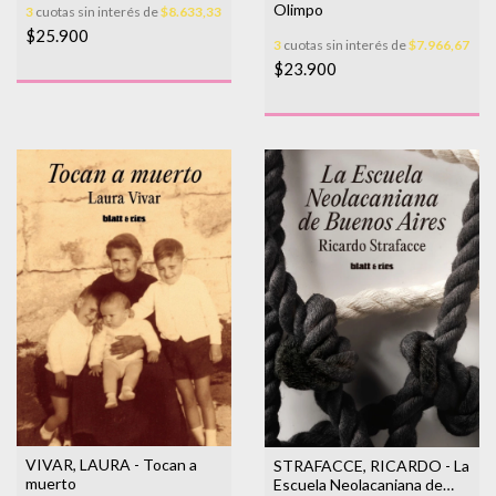
Olimpo
3
cuotas sin interés de
$8.633,33
$25.900
3
cuotas sin interés de
$7.966,67
$23.900
VIVAR, LAURA - Tocan a
STRAFACCE, RICARDO - La
muerto
Escuela Neolacaniana de