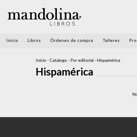
Inicio
Libros
Órdenes de compra
Talleres
Pro
Inicio
-
Catalogo
-
Por editorial
-
Hispamérica
Hispamérica
No