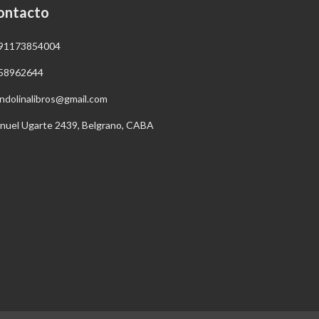
ontacto
91173854004
58962644
ndolinalibros@gmail.com
nuel Ugarte 2439, Belgrano, CABA