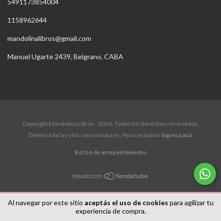
5491173854004
1158962644
mandolinalibros@gmail.com
Manuel Ugarte 2439, Belgrano, CABA
Copyright Mandolina Libros - 2026. Todos los derechos reservados.
Defensa de las y los consumidores. Para reclamos
ingresá acá.
Botón de arrepentimiento
Al navegar por este sitio
aceptás el uso de cookies
para agilizar tu
experiencia de compra.