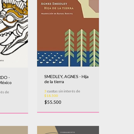
SMEDLEY, AGNES - Hija
RDO -
de la tierra
México
3
cuotas sin interés de
rés de
$18.500
$55.500