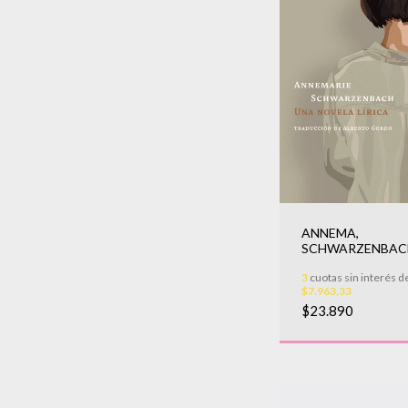
ANNEMA,
SCHWARZENBACH
UNA NOVELA LIR
3
cuotas sin interés d
$7.963,33
$23.890