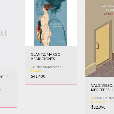
GLANTZ, MARGO -
APARICIONES
3
cuotas sin interés de
$13.800
$41.400
E - El
VALDIVIESO,
e
MERCEDES - 
BRECHA
3
cuotas sin inte
$7.663,33
$22.990