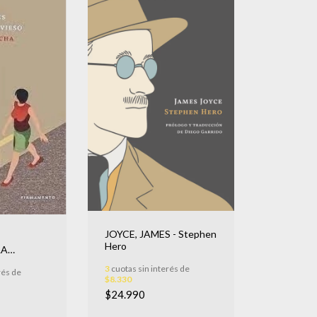
JOYCE, JAMES - Stephen
Hero
LA
3
cuotas sin interés de
rés de
$8.330
$24.990