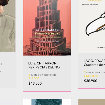
LAGO, EDUA
LUIS, CHITARRONI -
 -
Cuaderno de 
PERIPECIAS DEL NO
ICA
e
3
cuotas sin inte
3
cuotas sin interés de
$12.966,67
$14.500
$38.900
$43.500