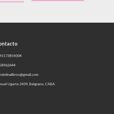
ontacto
91173854004
58962644
ndolinalibros@gmail.com
nuel Ugarte 2439, Belgrano, CABA